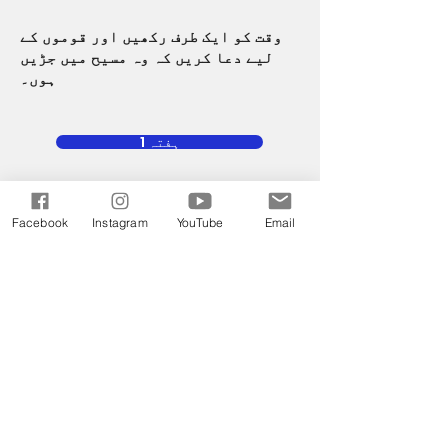
وقت کو ایک طرف رکھیں اور قوموں کے
لیے دعا کریں کہ وہ مسیح میں جڑیں
ہوں۔
ہفتہ 1
ہفتہ 2
Facebook
Instagram
YouTube
Email
ہفتہ 3
ہفتہ 4
گہرائی میں جانا