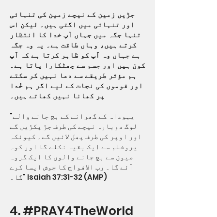
جڑیں زمین کے نیچے زمین کی تنہائی
اور تنہائی میں اگتی ہیں۔ لیکن اس
تنہا جگہ میں جہاں آپ خدا کا انتظار
کرتے ہیں، وہاں طاقت ہے۔ یہ وہ جگہ
ہے جہاں وہ آپ کو ظاہر کرتا ہے کہ آپ
کون ہیں اور جسم سے چھٹکارا پاتا ہے۔
ہم مؤثر طریقے سے دعا نہیں کر سکتے
اور قوموں کی نجات کے لیے اگر ہم خُدا
پر کھانا نہیں کھاتے ہیں۔
"یہوداہ کے گھرانے کے بچ جانے والے
لوگ دوبارہ نیچے کی طرف جڑ پکڑیں گے
اور اوپر کی طرف پھل لائیں گے۔ کیونکہ
یروشلم سے ایک بقیہ نکلے گا اور کوہ
صیون سے بچ جانے والوں کا ایک گروہ
آئے گا۔ رب الافواج کا جوش ایسا کرے
گا۔" Isaiah 37:31-32 (AMP)
4. #PRAY4TheWorld