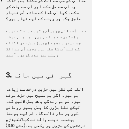
خدا آپ کو سب سے الگ کر سکتا ہے، تاکہ
وہ آپ سے مل سکے اور آپ سے بات کر
سکے۔ کیا آپ خُدا کے ساتھ اُس تنہا،
عاجز جگہ پر رہنے کے لیے تیار ہیں؟
دعا: آسمانی چربی
اُس، تیرے راستے میرے
راستوں سے بلند ہیں، اور وہ ہمیشہ
اچھے ہیں۔ مجھے اچھی زمین میں لگانے
کے لیے آپ کا شکریہ۔ مجھے آپ سے الگ
رہنے میں مدد کریں۔ آمین
3. گہرائی میں جانا
اللہ کی نظر میں جڑیں درخت سے زیادہ
اہم ہیں۔ اگر ہم مسیح میں جڑے ہوئے
ہیں، تو ہم زندگی بخش پھل لائیں گے،
لیکن غلط جڑوں کا پھل ہمیں روحانی
طور پر مار ڈالے گا۔ اس لیے یوحنا
بپتسمہ دینے والے نے کہا
کلہاڑی
درختوں کی جڑوں پر رکھی ہے۔
(متی 3:10)