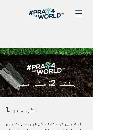
ہفتہ 2: مٹی میں
1. مٹی میں
ایک بیج کو بڑھنے کی ضرورت ہے؛ بیج
اور کسان یہ جانتے ہیں۔ کسی اور کو