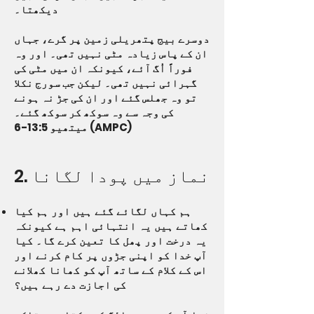
دیکھتا۔
دوسرے بیج پتھریلی زمین پر گرے، جہاں
ان کے پاس زیادہ مٹی نہیں تھی۔ اور وہ
فوراً اُگ آئے، کیونکہ ان میں مٹی کی
گہرائی نہیں تھی۔ لیکن جب سورج نکلا
تو وہ جھلس گئے اور ان کی جڑ نہ ہونے
کی وجہ سے وہ سوکھ کر سوکھ گئے۔
میتھیو 13:5-6 (AMPC)
2. نماز میں پودا لگانا
ہم کہاں لگائے گئے ہیں اور ہم کیا
کھاتے ہیں یہ انتہائی اہم ہے کیونکہ
یہ درخت اور پھل کا تعین کرے گا۔ کیا
آپ خدا کو اپنی جڑوں پر کام کرنے اور
اس کے کلام کے ساتھ آپ کو کھانا کھلانے
کی اجازت دے رہے ہیں؟