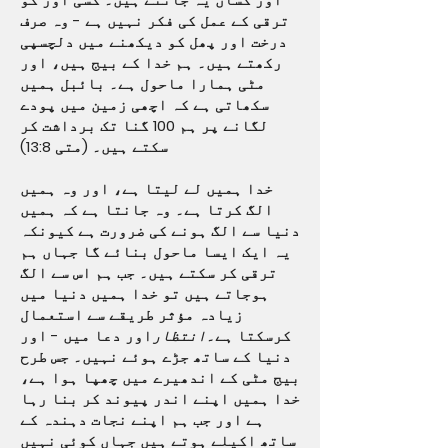
ترقی کے عمل کی فکر نہیں ہے - وہ صرف
درخت اور پھل کو دیکھنے میں دلچسپی
رکھتے ہیں۔ ہم خدا کے بیج ہیں، اور
مٹی ہمارا ماحول ہے۔ بائبل ہمیں
سکھاتی ہے کہ اچھی زمین میں پودے
لگانے پر ہم 100 گنا تک برداشت کر
سکتے ہیں۔ (متی 13:8)
خدا ہمیں لے لیتا ہے، اور وہ ہمیں
الگ کرتا ہے۔ وہ جانتا ہے کہ ہمیں
دنیا سے الگ ہونے کی ضرورت ہے کیونکہ
یہ ایک ایسا ماحول بنائے گا جہاں ہم
ترقی کر سکتے ہیں۔ جب ہم اس سے الگ
ہوجاتے ہیں تو خدا ہمیں دنیا میں
زیادہ مؤثر طریقے سے استعمال
کرسکتا ہے۔
انتظار
اور دعا میں - اور
دنیا کے ساتھ جڑے ہوئے نہیں۔ جس طرح
بیج مٹی کے اندھیرے میں چھپا ہوا ہے،
خدا ہمیں اپنے اندر پیوند کر بنا رہا
ہے اور جب ہم اپنے نجات دہندہ کے
ساتھ اکیلے ہوتے ہیں جہاں کوئی نہیں