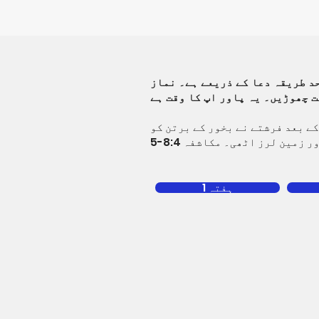
حد طریقہ دعا کے ذریعے ہے۔ نماز
کے بعد فرشتے نے بخور کے برتن کو
ہفتہ 1