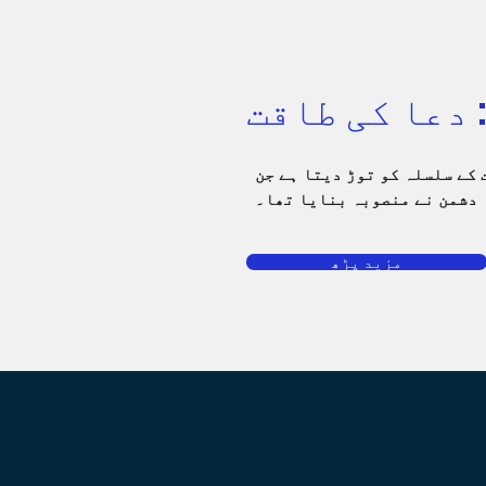
 کے سلسلہ کو توڑ دیتا ہے جن
 دشمن نے منصوبہ بنایا تھا۔
مزید پڑھ