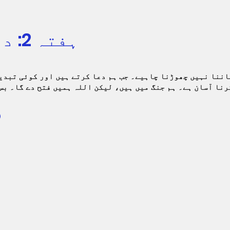
ہفتہ 2: دعا کرتے رہیں
اننا نہیں چھوڑنا چاہیے۔ جب ہم دعا کرتے ہیں اور کوئی تبدی
رنا آسان ہے۔ ہم جنگ میں ہیں، لیکن اللہ ہمیں فتح دے گا۔ بس