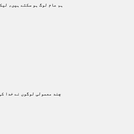
ہم عام لوگ ہو سکتے ہیں، لیکن
چند معمولی لوگوں نے خدا کی