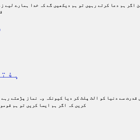
 اگر ہم دعا کرتے رہیں تو ہم دیکھیں گے کہ خدا ہمارے لیے زم
قو
ہفتہ 4: آتشی
 قدرت سے دنیا کو الٹ پلٹ کر دیا کیونکہ وہ نماز پڑھتے رہے 
کریں کہ اگر ہم ایسا کریں تو ہم قومو