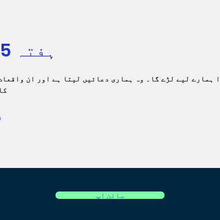
ہفتہ 5: دعا کی طاقت
ا ہمارے لیے لڑے گا۔ وہ ہماری دعائیں لیتا ہے اور ان واقعات
کا
سائن اپ