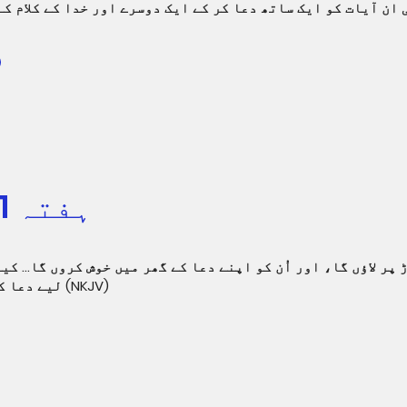
 ان آیات کو ایک ساتھ دعا کر کے ایک دوسرے اور خدا کے کلام ک
ہفتہ 1: نماز کا گھر
لیے دعا کا گھر کہلائے گا۔‘‘ یسعیاہ 56:7 (NKJV)