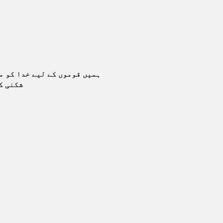
ہمیں قوموں کے لیے خدا کو م
شکنی ک