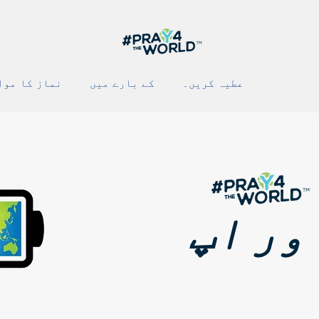
عطیہ کریں۔
کے بارے میں
نماز کا موا
ور اپ