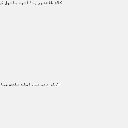
کلام طاقتور ہے! آئیے بائبل کی