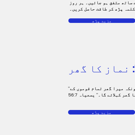
ے ساتھ متفق ہو جائیں۔ ہر روز
کلمہ پڑھ کر طاقت حاصل کریں۔
مزید پڑھ
’’اُن کو بھی میں اپنے مقدس پہاڑ پر لاؤں گا، اور اُن کو اپنے دعا کے گھر میں خوش کروں گا… کیونکہ میرا گھر تمام قوموں کے
مزید پڑھ