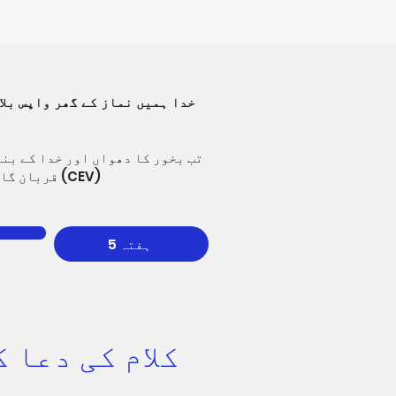
خدا ہمیں نماز کے گھر واپس بلا
تب بخور کا دھواں اور خدا کے بند
قربان گاہ کی آگ سے بھر کر زمین پر پھینک دیا۔ گرج چمکی، بجلی چمکی، اور زمین لرز اٹھی۔ مکاشفہ 8:4-5 (CEV)
ہفتہ 5
کلام کی دعا 