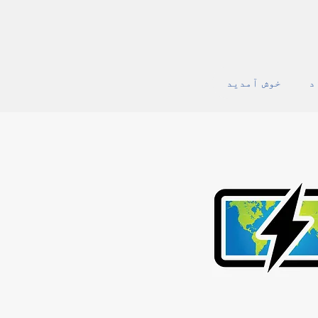
د
خوش آمدید