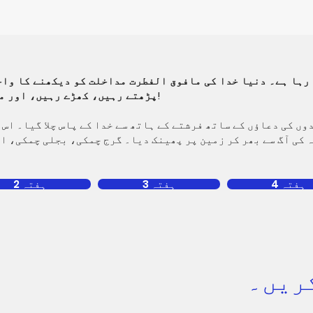
 رہا ہے۔ دنیا خدا کی مافوق الفطرت مداخلت کو دیکھنے کا وا
پڑھتے رہیں، کھڑے رہیں، اور مت چھوڑیں۔ یہ پاور اپ کا وقت ہے!
وں کی دعاؤں کے ساتھ فرشتے کے ہاتھ سے خدا کے پاس چلا گیا۔ اس 
ہفتہ 4
ہفتہ 3
ہفتہ 2
کریں۔