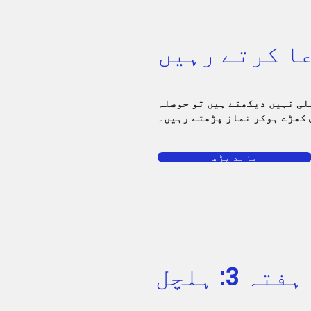
لی نہیں دیکھتے ہیں تو حوصلہ
 کھڑے ہوکر نماز پڑھتے رہیں۔
مزید پڑھ
ہفتہ 3: ہلچل