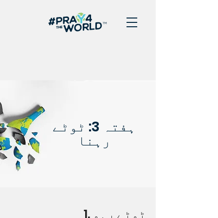
ہفتہ 3: ٹوٹے
رہنا
1. ٹوٹے رہو