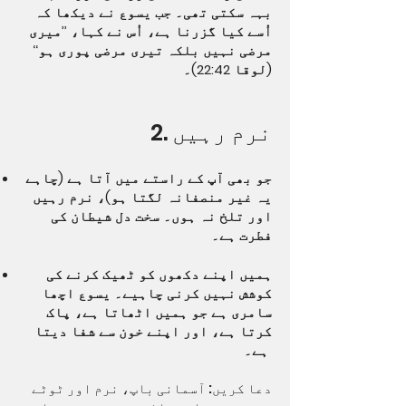
بہہ سکتی تھی۔ جب یسوع نے دیکھا کہ
اُسے کیا گزرنا ہے، اُس نے کہا، ’’میری
مرضی نہیں بلکہ تیری مرضی پوری ہو‘‘
(لوقا 22:42)۔
2. نرم رہیں
جو بھی آپ کے راستے میں آتا ہے (چاہے
یہ غیر منصفانہ لگتا ہو)، نرم رہیں
اور تلخ نہ ہوں۔ سخت دل شیطان کی
فطرت ہے۔
ہمیں اپنے دکھوں کو ٹھیک کرنے کی
کوشش نہیں کرنی چاہیے۔ یسوع اچھا
سامری ہے جو ہمیں اٹھاتا ہے، پاک
کرتا ہے، اور اپنے خون سے شفا دیتا
ہے۔
دعا کریں: آسمانی باپ، نرم اور ٹوٹے