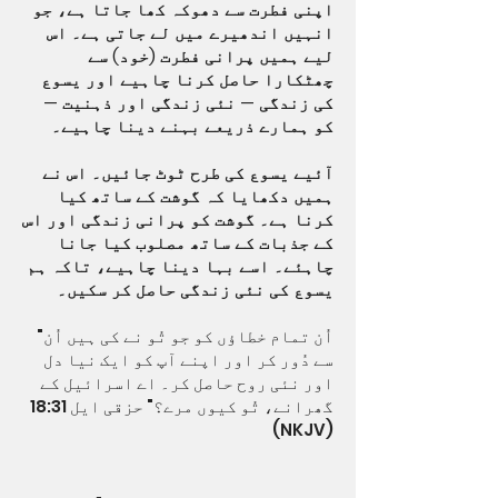
اپنی فطرت سے دھوکہ کھا جاتا ہے، جو
انہیں اندھیرے میں لے جاتی ہے۔ اس
لیے ہمیں پرانی فطرت (خود) سے
چھٹکارا حاصل کرنا چاہیے اور یسوع
کی زندگی — نئی زندگی اور ذہنیت —
کو ہمارے ذریعے بہنے دینا چاہیے۔
آئیے یسوع کی طرح ٹوٹ جائیں۔ اس نے
ہمیں دکھایا کہ گوشت کے ساتھ کیا
کرنا ہے۔ گوشت کو پرانی زندگی اور اس
کے جذبات کے ساتھ مصلوب کیا جانا
چاہئے۔ اسے بہا دینا چاہیے، تاکہ ہم
یسوع کی نئی زندگی حاصل کر سکیں۔
"اُن تمام خطاؤں کو جو تُو نے کی ہیں اُن
سے دُور کر اور اپنے آپ کو ایک نیا دل
اور نئی روح حاصل کر۔ اے اسرائیل کے
گھرانے، تُو کیوں مرے؟" حزقی ایل 18:31
(NKJV)