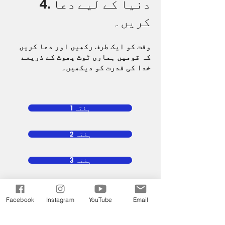
4. دنیا کے لیے دعا
کریں۔
وقت کو ایک طرف رکھیں اور دعا کریں
کہ قومیں ہماری ٹوٹ پھوٹ کے ذریعے
خدا کی قدرت کو دیکھیں۔
ہفتہ 1
ہفتہ 2
ہفتہ 3
ہفتہ 4
Facebook
Instagram
YouTube
Email
ہفتہ 5