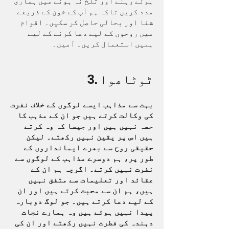
ہوئے رہنے اور تلخ نہ ہونے میں ہماری
مدد کریں تاکہ ہم آپ کے خون کے ذریعے
شفا اور بحالی حاصل کر سکیں۔ اقوام
میں روحوں کے لیے دعا کرنے کے لیے
ہمیں استعمال کریں۔ آمین۔
3. ٹوٹاھوا
بہت سے مذاہب ایسے لوگوں کے خلاف نفرت
کی وکالت کرتے ہیں جو ان کے مذہب کا
حصہ نہیں ہیں اور جیسا کہ وہ کرتے
ہیں اس پر یقین نہیں رکھتے۔ لیکن
حقیقی روح سے بھرے ایمانداروں کے
طور پر، ہم دوسرے مذاہب کے لوگوں سے
نفرت نہیں کرتے۔ اگرچہ ہم ان کے
عقائد اور تعلیمات سے متفق نہیں
ہیں، ہم ان سے محبت کرتے ہیں اور ان
کے لیے دعا کرتے ہیں۔ جو لوگ دوبارہ
پیدا نہیں ہوئے ہیں وہ ہمارے نجات
دہندہ کی فطرت نہیں رکھتے اور ان کی