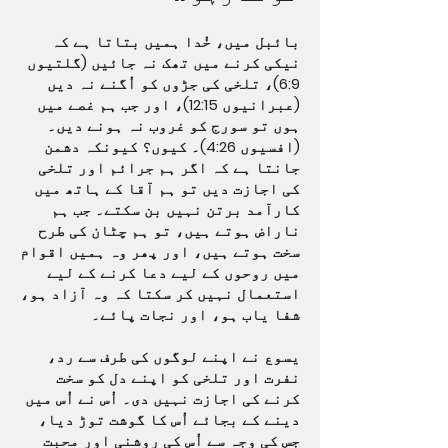
بائبل میں، خُدا ہمیں بتاتا ہے کہ
نیکی کرنے میں تھک نہ جائیں (گلتیوں
6:9)، تلخی کی جڑوں کو اُگنے نہ دیں
(عبرانیوں 12:15)، اور جب ہم غصے میں
ہوں تو سورج کو غروب نہ ہونے دیں۔
(افسیوں 4:26)۔ کیوں؟ کیونکہ دشمن
جانتا ہے کہ اگر ہم جرائم اور تلخی
کی اجازت دیں تو ہم آقا کے ہاتھ میں
کارآمد برتن نہیں بن سکتے۔ جب ہم
ناراض ہوتے ہیں، تو ہم چٹان کی طرح
سخت ہوتے ہیں، اور پھر وہ ہمیں اقوام
میں روحوں کے لیے دعا کرنے کے لیے
استعمال نہیں کر سکتا کہ وہ آزاد ہو،
شفا یاب ہو، اور نجات پائے۔
یسوع نے اپنے لوگوں کی طرف سے رد،
نفرت اور تلخی کو اپنے دل کو سخت
کرنے کی اجازت نہیں دی۔ اُس نے اُس میں
دینے کے بجائے اُس کا گوشت توڑ دیا،
جس کی وجہ سے اُس کی روشنی اور محبت