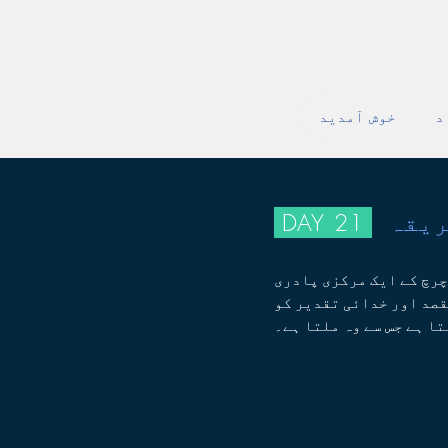
د
خوش آمدید
DAY 21
رچ کے ایک مرکزی پادری
قصد اور خدائی تقدیر کو
ا ہے جس سے وہ ملتا ہے۔