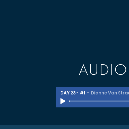
AUDI
DAY 23 - #1
Dianne Van Stra