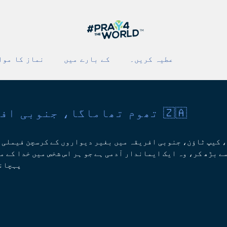
عطیہ کریں۔
کے بارے میں
نماز کا موا
تھوم تھاماگا، جنوبی افریقہ 🇿🇦
 کیپ ٹاؤن، جنوبی افریقہ میں بغیر دیواروں کے کرسچن فیملی چ
ے بڑھ کر، وہ ایک ایماندار آدمی ہے جو ہر اس شخص میں خدا کے م
پہچانت