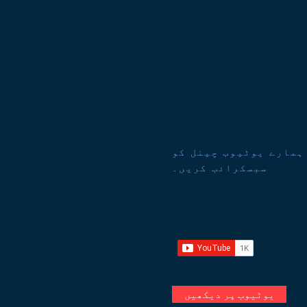
ہمارے یوٹیوب چینل کو
سبسکرائب کریں۔
یوٹیوب پر دیکھیں