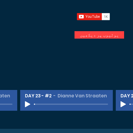
یوٹیوب پر دیکھیں
O
aten
DAY 23 - #2
Dianne Van Straaten
DAY 2