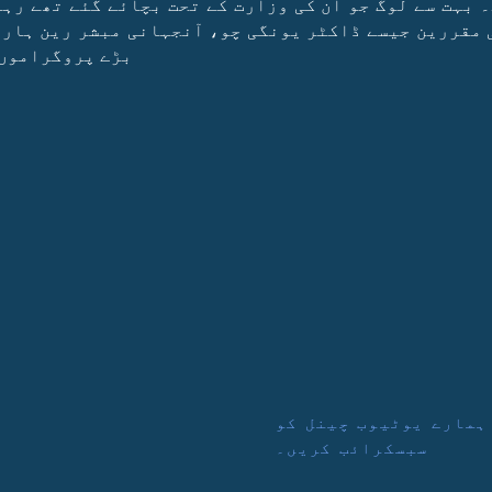
 بہت سے لوگ جو ان کی وزارت کے تحت بچائے گئے تھے رہ
ی مقررین جیسے ڈاکٹر یونگی چو، آنجہانی مبشر رین ہارڈ
بڑے پروگراموں 
ہمارے یوٹیوب چینل کو
سبسکرائب کریں۔