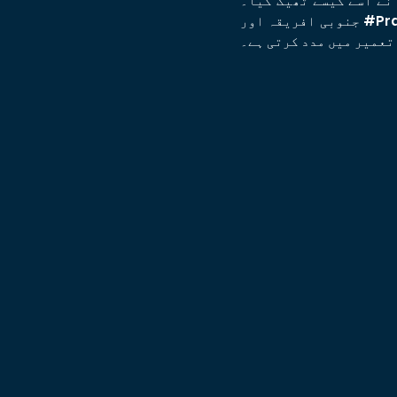
سے ٹھیک کیا۔ Dianne Arc™
جنوبی افریقہ اور #Pray4theWorld کی شریک بانی ہیں۔ وہ ایک مضبوط پیشن گوئی کی آواز ہے اور ایک فیصلہ کن
 تعمیر میں مدد کرتی ہے۔