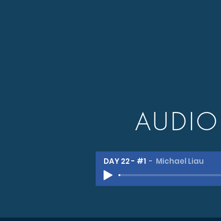
AUDI
DAY 22 - #1
Michael Liau