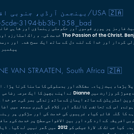
بینجمن آرڈی، جنوبی افریقہ/🇦
-5cde-3194-bb3b-1358_bad
لیٹ فارمز پر پوری قوموں اور حکومتی رہنماؤں اور شاہی خان
خدمت کی۔ ، راک اسٹارز، اور فلم پروڈیوسرز، بشمول in Arc
پیغمبران
NE VAN STRAATEN, South Africa 🇿🇦
نے اپنے بچپن کا ایک عرصہ رضاعی نگہداشت میں بھی گزارا۔ Dianne 
 وین اسٹریٹن کے ساتھ ایمان کے ساتھ زندگی بسر کی، جو خدا 
وئے، اس کے تحائف، کالنگ، اور کلام کی گہری سمجھ میں اضاف
ے کا گلہ قائم کیا، غریبوں کی خدمت کی اور سڑکوں پر رہنے
بی افریقہ کے ارد گرد اور بین الاقوامی سطح پر خدمت کی، ماف