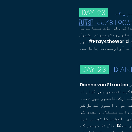
USA 🇿
DAY 23
🇺🇸_cc781905
دانوں کی بڑے پیمانے پر
The Passion of the Christ. Benjam™ جنوبی افریقہ
اور #Pray4theWorld کے بانی ہیں۔ وہ غیر معمولی کردار اور خدا کے لئے دل کے ساتھ ایک مسح شدہ اور درست
ہ آواز سمجھا جاتا ہے۔
DAY 23
DIAN
Dianne van Straaten ایک مشکل گھر کے ماحول میں پلا بڑھا، بہت زیادہ مشکلات اور بدسلوکی کا سامنا کرنا پڑا۔ اس
نے کارپوریٹ دنیا کو پیچھے چھوڑ کر وزارت میں
کے ایک طاقتور نبی تھے۔
ہ ہوا۔ انہوں نے مل کر
 والے سینکڑوں بچوں کو
وق الفطرت کا تجربہ کیا
اور طاقتور معجزات کا مشاہدہ کیا جب تک کہ لارڈ جیکس کو 2012 میں گھر نہیں لے گیا۔ ڈیان نے 12 سال تک کینسر کے