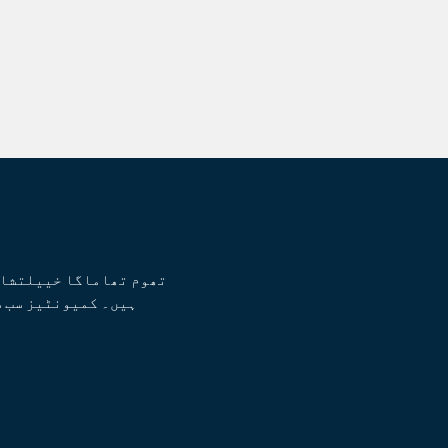
تھوم تھاماگا خییلتشا،
ہیں۔ کمیونٹیز سب س