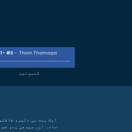
1 - #3
Thom Thamaga
کمیونین
ایک بہت ہی دلیر، طاقتور
سادہ اور سیدھی ہے، جس 