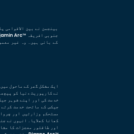
بینجمن نے بین الاقوامی پ
خدمت کی اور اپنے شوہر جیک
جیکس کے ماتحت خدمت کرتے ہ
مستحکم وزارتیں اور چرواہ
کھانا کھلایا۔ انہوں نے جنو