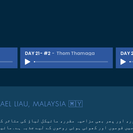
O
DAY 21 - #2
Thom Thamaga
DAY 2
AEL LIAU, MALAYSIA 🇲🇾
، اور پھر بھی مزاحیہ مقرر، مائیکل لیاؤ کی متاثر کن
میں قوموں اور کھوئی ہوئی روحوں کے لیے جذبہ ہے۔
مائیک